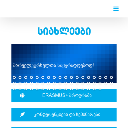
სიახლეები
პირველკურსელთა საყურადღებოდ!
ERASMUS+ პროგრამა
კონფერენციები და სემინარები